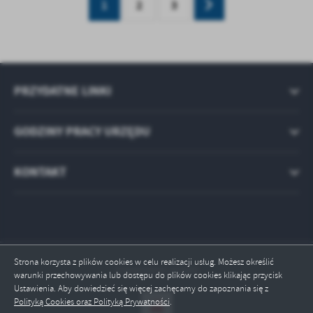
1
2
3
PRZYDATNE LINKI
GODZINY PRACY URZĘDU
KONTAKT
ZAPISZ WYBRANE
Strona korzysta z plików cookies w celu realizacji usług. Możesz określić
Odwiedzin: 82945
warunki przechowywania lub dostępu do plików cookies klikając przycisk
ODRZUĆ WSZYSTKIE
Ustawienia. Aby dowiedzieć się więcej zachęcamy do zapoznania się z
Polityką Cookies oraz Polityką Prywatności
.