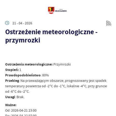
21 - 04 - 2026
Ostrzeżenie meteorologiczne -
przymrozki
Ostrzeżenia meteorologiczne:
Przymrozki
Stopień:
1
Prawdopodobieństwo
: 80%
Przebieg
: Na przeważającym obszarze, prognozowany jest spadek
temperatury powietrza od -2°C do -1°C, lokalnie -4°C, przy gruncie
od -6°C do -2°C.
Uwagi
: Brak.
Ważne:
Od: 2026-04-21 23:00
Do: 2026-04-22 07:00